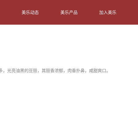
美乐动态
美乐产品
加入美乐
多，光亮油黑的豆豉，
其豉香浓郁，肉香扑鼻，咸甜爽口。