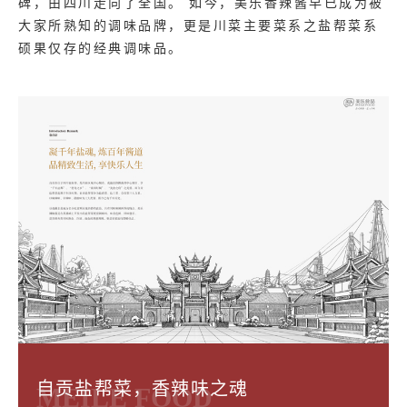
碑，由四川走向了全国。 如今，美乐香辣酱早已成为被
大家所熟知的调味品牌，更是川菜主要菜系之盐帮菜系
硕果仅存的经典调味品。
自贡盐帮菜，香辣味之魂
MEILE FOOD