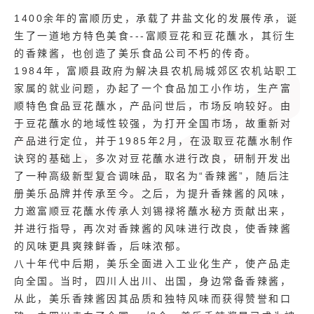
1400余年的富顺历史，承载了井盐文化的发展传承，诞
生了一道地方特色美食---富顺豆花和豆花蘸水，其衍生
的香辣酱，也创造了美乐食品公司不朽的传奇。
1984年，富顺县政府为解决县农机局城郊区农机站职工
家属的就业问题，办起了一个食品加工小作坊，生产富
顺特色食品豆花蘸水，产品问世后，市场反响较好。由
于豆花蘸水的地域性较强，为打开全国市场，故重新对
产品进行定位，并于1985年2月，在汲取豆花蘸水制作
诀窍的基础上，多次对豆花蘸水进行改良，研制开发出
了一种高级新型复合调味品，取名为“香辣酱”，随后注
册美乐品牌并传承至今。之后，为提升香辣酱的风味，
力邀富顺豆花蘸水传承人刘锡禄将蘸水秘方贡献出来，
并进行指导，再次对香辣酱的风味进行改良，使香辣酱
的风味更具爽辣鲜香，后味浓郁。
八十年代中后期，美乐全面进入工业化生产，使产品走
向全国。当时，四川人出川、出国，身边常备香辣酱，
从此，美乐香辣酱因其品质和独特风味而获得赞誉和口