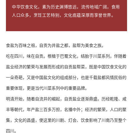
中华饮食文化，素为历史渊博悠远，流传地域广阔，食用
人口众多，烹饪工艺特别，文化底蕴深厚而享誉世界。
食盐为百味之祖，自贡为井盐之都，盐帮为美食之族。
吃在四川，味在自贡。根植于巴蜀文化，结胎于川菜系列，伴随着
盐业经济的繁荣与发展而形成的自贡盐帮菜，既是中国饮食文化的
一朵奇葩，又是中国盐文化的组成部分，也是千载盐都风情民俗的
重要体现，更是当代川菜系列中的重要品牌。
明清开始，随着自流井的崛起，自贡盐业逐渐鼎盛。历经乾隆、咸
丰等朝代，年产盐三百多万担，名播中外；经济的繁荣，人口的聚
集，文化的昌盛，使这里的川剧、灯会、饮食影响了川南乃至整个
四川。